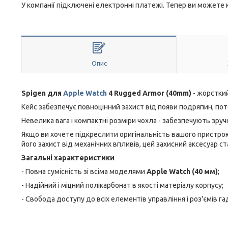
У компанії підключені електронні платежі. Тепер ви можете
Опис
Spigen для
Apple Watch
4 Rugged Armor (40mm)
- жорсткий
Кейс забезпечує повноцінний захист від появи подряпин, по
Невелика вага і компактні розміри чохла - забезпечують зруч
Якщо ви хочете підкреслити оригінальність вашого пристрою
його захист від механічних впливів, цей захисний аксесуар с
Загальні характеристики
- Повна сумісність зі всіма моделями
Apple Watch (40 мм)
;
- Надійний і міцний полікарбонат в якості матеріалу корпусу;
- Свобода доступу до всіх елементів управління і роз'ємів г