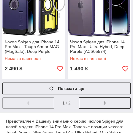
Чохол Spigen для iPhone 14
Чохол Spigen для iPhone 14
Pro Max - Tough Armor MAG
Pro Max - Ultra Hybrid, Deep
(MagSafe), Deep Purple
Purple (ACS05574)
(ACS05576)
Немає в наявності
Немає в наявності
2 490
1 490
₴
₴
Показати ще
1
/ 2
Представляем Вашему вниманию серию чехлов Spigen для
новой модели iPhone 14 Pro Max. Топовые позиции чехлов:
Tough Armor, Slim Armor, Liquid Air, Ultra Hybrid, Mag Safe в