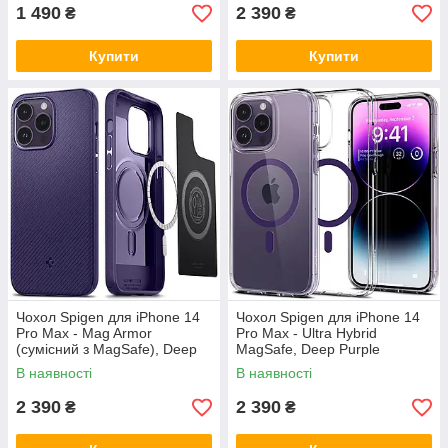
1 490
2 390
₴
₴
Купити
Купити
Чохол Spigen для iPhone 14
Чохол Spigen для iPhone 14
Pro Max - Mag Armor
Pro Max - Ultra Hybrid
(сумісний з MagSafe), Deep
MagSafe, Deep Purple
Purple (ACS05584)
(ACS05581)
В наявності
В наявності
2 390
2 390
₴
₴