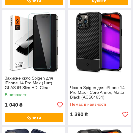
Купити
Купити
Захисне скло Spigen для
iPhone 14 Pro Max (1шт)
GLAS.tR Slim HD, Clear
Чохол Spigen для iPhone 14
(AGL05210)
Pro Max - Core Armor, Matte
В наявності
Black (ACS04634)
1 040
Немає в наявності
₴
1 390
₴
Купити