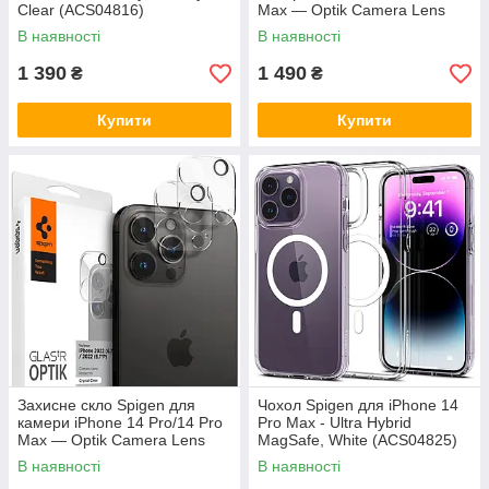
Clear (ACS04816)
Max — Optik Camera Lens
(2шт), Clear (AGL05228)
В наявності
В наявності
1 390
1 490
₴
₴
Купити
Купити
Захисне скло Spigen для
Чохол Spigen для iPhone 14
камери iPhone 14 Pro/14 Pro
Pro Max - Ultra Hybrid
Max — Optik Camera Lens
MagSafe, White (ACS04825)
(2шт), Clear (AGL05228)
В наявності
В наявності