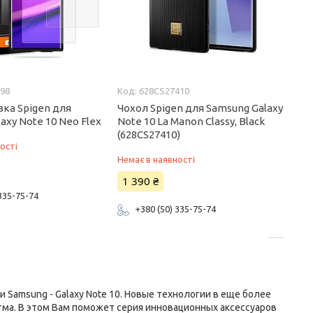
298
628CS27410
вка Spigen для
Чохол Spigen для Samsung Galaxy
axy Note 10 Neo Flex
Note 10 La Manon Classy, Black
(628CS27410)
ості
Немає в наявності
1 390 ₴
 335-75-74
+380 (50) 335-75-74
Samsung - Galaxy Note 10. Новые технологии в еще более
ма. В этом Вам поможет серия инновационных аксессуаров