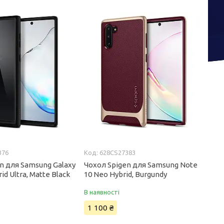
376
628CS27383
n для Samsung Galaxy
Чохол Spigen для Samsung Note
id Ultra, Matte Black
10 Neo Hybrid, Burgundy
В наявності
1 100 ₴