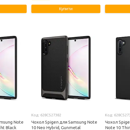
Купити
628CS27382
628CS27
amsung Note
Чохол Spigen для Samsung Note
Чохол Spige
ght Black
10 Neo Hybrid, Gunmetal
Note 10 Thin