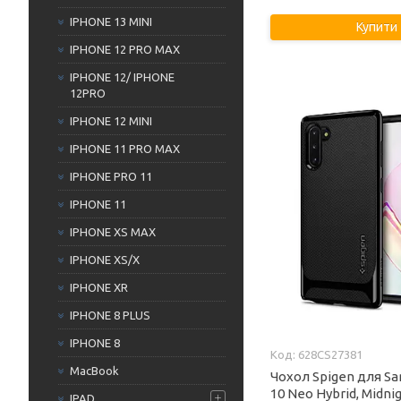
IPHONE 13 MINI
Купити
IPHONE 12 PRO MAX
IPHONE 12/ IPHONE
12PRO
IPHONE 12 MINI
IPHONE 11 PRO MAX
IPHONE PRO 11
IPHONE 11
IPHONE XS MAX
IPHONE XS/Х
IPHONE XR
IPHONE 8 PLUS
IPHONE 8
628CS27381
MacBook
Чохол Spigen для S
10 Neo Hybrid, Midni
IPAD