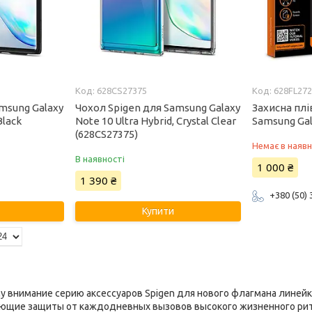
628CS27375
628FL27
msung Galaxy
Чохол Spigen для Samsung Galaxy
Захисна плі
Black
Note 10 Ultra Hybrid, Crystal Clear
Samsung Gal
(628CS27375)
Немає в наявн
В наявності
1 000 ₴
1 390 ₴
+380 (50)
Купити
внимание серию аксессуаров Spigen для нового флагмана линейки 
ующие защиты от каждодневных вызовов высокого жизненного рит