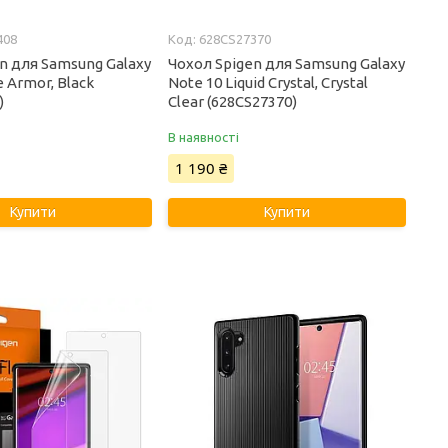
408
628CS27370
n для Samsung Galaxy
Чохол Spigen для Samsung Galaxy
e Armor, Black
Note 10 Liquid Crystal, Crystal
)
Clear (628CS27370)
В наявності
1 190 ₴
Купити
Купити