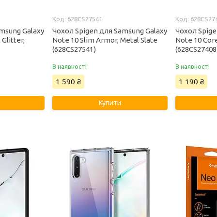
628CS27541
628CS27
msung Galaxy
Чохол Spigen для Samsung Galaxy
Чохол Spige
 Glitter,
Note 10 Slim Armor, Metal Slate
Note 10 Cor
(628CS27541)
(628CS27408
В наявності
В наявності
1 590 ₴
1 190 ₴
Купити