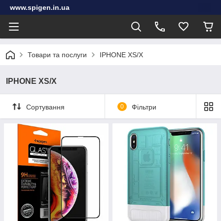
www.spigen.in.ua
Товари та послуги
IPHONE XS/Х
IPHONE XS/Х
Сортування
0
Фільтри