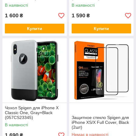
В наявності
В наявності
1 600
1 590
₴
₴
Купити
Купити
Чохол Spigen для iPhone X
Classic One, Gray+Black
(057CS23345)
Защитное стекло Spigen для
iPhone ХS/X Full Cover, Black
В наявності
(2шт)
1 690
Немає в наявності
₴