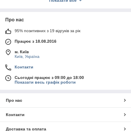
Показати все
также чехол имеет защитный выступ над дисплеем, что обес
печивает дополнительную защиту экрана Вашего мобильног
о устройства. С защитным кейсом от Spigen - Ваш телефон б
удет иметь неповторимый внешний вид и надежную защиту о
Про нас
т возможных механических повреждений. Spigen - инновацио
нные технологии доступные каждому!
95% позитивних з 19 відгуків за рік
Працює з 18.08.2016
м. Київ
Київ, Україна
Контакти
Сьогодні працює з 09:00 до 18:00
Показати весь графік роботи
Про нас
Контакти
Доставка та оплата