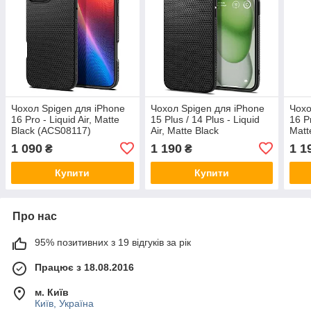
Чохол Spigen для iPhone
Чохол Spigen для iPhone
Чохо
16 Pro - Liquid Air, Matte
15 Plus / 14 Plus - Liquid
16 Pr
Black (ACS08117)
Air, Matte Black
Matt
(ACS06650)
1 090
1 190
1 1
₴
₴
Купити
Купити
Про нас
95% позитивних з 19 відгуків за рік
Працює з 18.08.2016
м. Київ
Київ, Україна