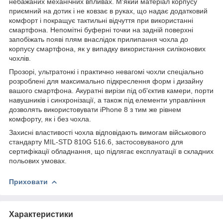
небажаних механічних впливах. М'який матеріал корпусу
приємний на дотик і не ковзає в руках, що надає додатковий
комфорт і покращує тактильні відчуття при використанні
смартфона. Непомітні буферні точки на задній поверхні
запобіжать появі плям внаслідок прилипання чохла до
корпусу смартфона, як у випадку використання силіконових
чохлів.
Прозорі, ультратонкі і практично невагомі чохли спеціально
розроблені для максимально підкреслення форм і дизайну
вашого смартфона. Акуратні вирізи під об'єктив камери, порти
навушників і синхронізації, а також під елементи управління
дозволять використовувати iPhone 8 з тим же рівнем
комфорту, як і без чохла.
Захисні властивості чохла відповідають вимогам військового
стандарту MIL-STD 810G 516.6, застосовуваного для
сертифікації обладнання, що підлягає експлуатації в складних
польових умовах.
Приховати
Характеристики