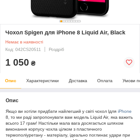
Чохол Spigen для iPhone 8 Liquid Air, Black
Немає в наявності
Код: 042CS20511
Роздріб
1 050
₴
Опис
Характеристики
Доставка
Оплата
Умови п
Опис
Якщо ви хотіли придбати найлегший у світі чохол lдля
iPhone
8, то ми раді запропонувати вам модель Liquid Air, яка важить
всього 17 грам! Настільки мала вага досягається шляхом
виконання корпусу чохла цілком з пластичного
термополіуретану - матеріалу, ідеально поглинає удари при