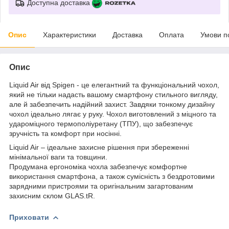
Доступна доставка
Опис
Характеристики
Доставка
Оплата
Умови п
Опис
Liquid Air від Spigen - це елегантний та функціональний чохол,
який не тільки надасть вашому смартфону стильного вигляду,
але й забезпечить надійний захист. Завдяки тонкому дизайну
чохол ідеально лягає у руку. Чохол виготовлений з міцного та
удароміцного термополіуретану (ТПУ), що забезпечує
зручність та комфорт при носінні.
Liquid Air – ідеальне захисне рішення при збереженні
мінімальної ваги та товщини.
Продумана ергономіка чохла забезпечує комфортне
використання смартфона, а також сумісність з бездротовими
зарядними пристроями та оригінальним загартованим
захисним склом GLAS.tR.
Приховати