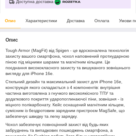
Доступна доставка
Опис
Характеристики
Доставка
Оплата
Умови п
Опис
Tough Armor (MagFit) від Spigen - це вдосконалена технологія
захисту вашого смартфона, чохол наповнений протиударною
піною під міцними шарами та магнітним кільцем. Це
поєднання висококласного захисту та вишуканого зовнішнього
вигляду для iPhone 16e.
Стильний дизайн та максимальний захист для iPhone 16e,
конструкція якого складається з 4 компонентів: внутрішня
частина виготовлена з гнучкого високоякісного ТПУ та
додаткового покриття ударопоглинаючої піни, зовнішня - із
міцного полікарбонату. Кейс оснащений магнітним кільцем,
сумісним із бездротовим зарядним пристроєм MagSafe, що
забезпечує швидку та легку зарядку.
Чохол забезпечує повноцінний захист від будь-яких
забруднень та випадкових пошкоджень смартфона, а
технологія Air Cushion робить його більш ударостійким.