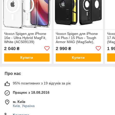
Чохол Spigen для iPhone
Чохол Spigen для iPhone
Чохо
16e - Ultra Hybrid MagFit,
14 Plus / 15 Plus - Tough
17 A
White (ACS09139)
Armor MAG (MagSafe),
(Mag
Black (ACS04915)
(AC
2 040
2 990
1 9
₴
₴
Купити
Купити
Про нас
95% позитивних з 19 відгуків за рік
Працює з 18.08.2016
м. Київ
Київ, Україна
Контакти