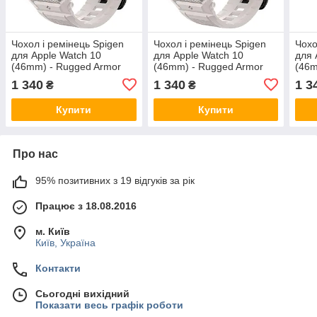
Чохол і ремінець Spigen
Чохол і ремінець Spigen
Чохо
для Apple Watch 10
для Apple Watch 10
для 
(46mm) - Rugged Armor
(46mm) - Rugged Armor
(46m
Pro 2 in 1, Dune Beige
Pro 2 in 1, Dune Beige
Pro 2
1 340
1 340
1 3
₴
₴
(ACS08607)
(ACS08607)
(AC
Купити
Купити
Про нас
95% позитивних з 19 відгуків за рік
Працює з 18.08.2016
м. Київ
Київ, Україна
Контакти
Сьогодні вихідний
Показати весь графік роботи