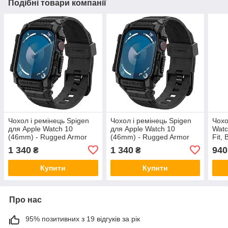
Подібні товари компанії
Чохол і ремінець Spigen
Чохол і ремінець Spigen
Чохо
для Apple Watch 10
для Apple Watch 10
Watc
(46mm) - Rugged Armor
(46mm) - Rugged Armor
Fit,
Pro 2 in 1, Black
Pro 2 in 1, Black
1 340
1 340
940
₴
₴
(ACS08604)
(ACS08604)
Купити
Купити
Про нас
95% позитивних з 19 відгуків за рік