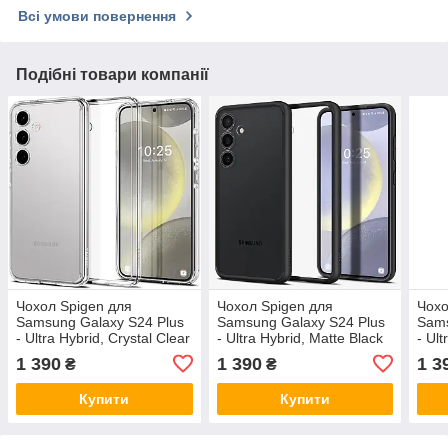
Всі умови повернення
Подібні товари компанії
Чохол Spigen для
Чохол Spigen для
Чохо
Samsung Galaxy S24 Plus
Samsung Galaxy S24 Plus
Sams
- Ultra Hybrid, Crystal Clear
- Ultra Hybrid, Matte Black
- Ult
(ACS07329)
(ACS07330)
(AC
1 390
1 390
1 3
₴
₴
Купити
Купити