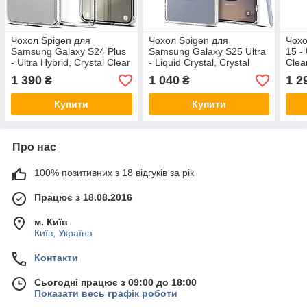
Чохол Spigen для
Чохол Spigen для
Чохо
Samsung Galaxy S24 Plus
Samsung Galaxy S25 Ultra
15 - 
- Ultra Hybrid, Crystal Clear
- Liquid Crystal, Crystal
Clea
(ACS07329)
Clear (ACS08948)
1 390
1 040
1 2
₴
₴
Купити
Купити
Про нас
100% позитивних з 18 відгуків за рік
Працює з 18.08.2016
м. Київ
Київ, Україна
Контакти
Сьогодні працює з 09:00 до 18:00
Показати весь графік роботи