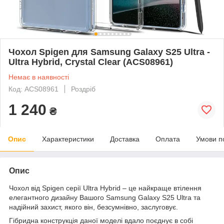
Чохол Spigen для Samsung Galaxy S25 Ultra -
Ultra Hybrid, Crystal Clear (ACS08961)
Немає в наявності
Код: ACS08961
Роздріб
1 240
₴
Опис
Характеристики
Доставка
Оплата
Умови п
Опис
Чохол від Spigen серії Ultra Hybrid – це найкраще втілення
елегантного дизайну Вашого Samsung Galaxy S25 Ultra та
надійний захист, якого він, безсумнівно, заслуговує.
Гібридна конструкція даної моделі вдало поєднує в собі