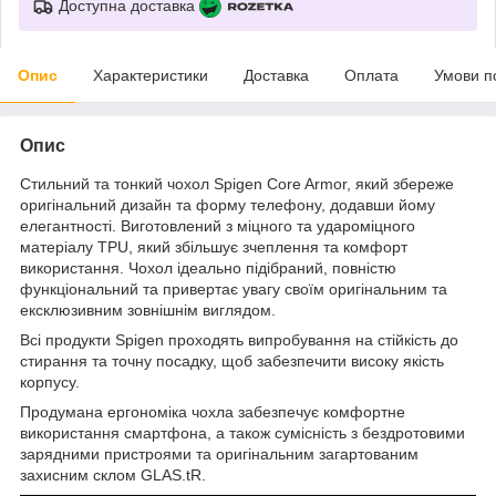
Доступна доставка
Опис
Характеристики
Доставка
Оплата
Умови п
Опис
Стильний та тонкий чохол Spigen Core Armor, який збереже
оригінальний дизайн та форму телефону, додавши йому
елегантності. Виготовлений з міцного та удароміцного
матеріалу TPU, який збільшує зчеплення та комфорт
використання. Чохол ідеально підібраний, повністю
функціональний та привертає увагу своїм оригінальним та
ексклюзивним зовнішнім виглядом.
Всі продукти Spigen проходять випробування на стійкість до
стирання та точну посадку, щоб забезпечити високу якість
корпусу.
Продумана ергономіка чохла забезпечує комфортне
використання смартфона, а також сумісність з бездротовими
зарядними пристроями та оригінальним загартованим
захисним склом GLAS.tR.