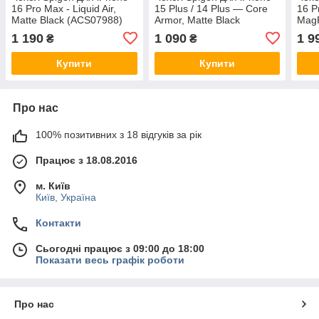
16 Pro Max - Liquid Air,
15 Plus / 14 Plus — Core
16 P
Matte Black (ACS07988)
Armor, Matte Black
MagF
(ACS04648)
1 190
1 090
1 9
₴
₴
Купити
Купити
Про нас
100% позитивних з 18 відгуків за рік
Працює з 18.08.2016
м. Київ
Київ, Україна
Контакти
Сьогодні працює з 09:00 до 18:00
Показати весь графік роботи
Про нас