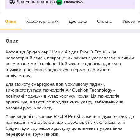
Доступна доставка
Опис
Характеристики
Доставка
Оплата
Умови п
Опис
Чохол від Spigen серії Liquid Air для Pixel 9 Pro XL - це
неповторний стиль, покращений захист з ударопоглинаючими
властивостями і легкістю. Цей чохол є односкладовим та
гнучким, повністю складається з термопластичного
поліуретану.
Для захисту смартфона при можливому падінні,
використовується технологія Air Cushion Technology -
повітряні подушки в кутах корпусу чохла. Ця технологія
приглушує, а також розподіляє силу удару, забезпечуючи
високий рівень захисту.
У цій моделі всі кнопки Pixel 9 Pro XL захищені дуже легким до
натискання матеріалом, що є особливістю чохлів компанії
Spigen. Для зручнішого доступу до елементів управління
передбачені зручні вирізи.