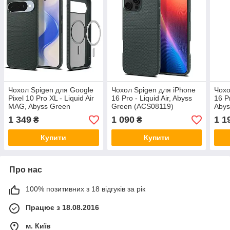
Чохол Spigen для Google
Чохол Spigen для iPhone
Чохо
Pixel 10 Pro XL - Liquid Air
16 Pro - Liquid Air, Abyss
16 Pr
MAG, Abyss Green
Green (ACS08119)
Abys
(ACS09719)
1 349
1 090
1 1
₴
₴
Купити
Купити
Про нас
100% позитивних з 18 відгуків за рік
Працює з 18.08.2016
м. Київ