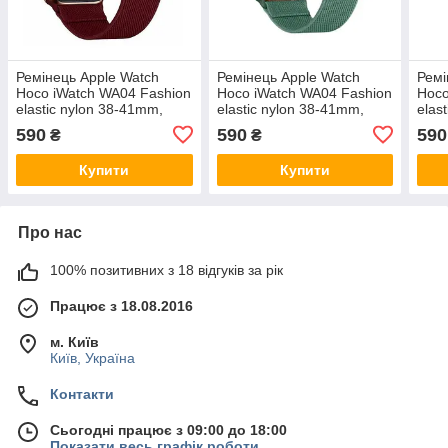
Ремінець Apple Watch
Ремінець Apple Watch
Ремі
Hoco iWatch WA04 Fashion
Hoco iWatch WA04 Fashion
Hoco
elastic nylon 38-41mm,
elastic nylon 38-41mm,
elas
Dark Wine (786661)
Pine Green (786722)
Whit
590
590
590
₴
₴
Купити
Купити
Про нас
100% позитивних з 18 відгуків за рік
Працює з 18.08.2016
м. Київ
Київ, Україна
Контакти
Сьогодні працює з 09:00 до 18:00
Показати весь графік роботи