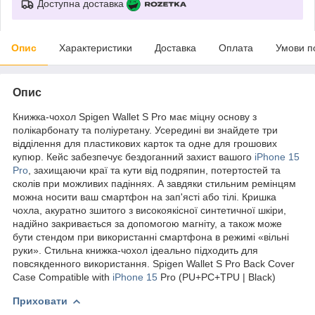
Доступна доставка
Опис
Характеристики
Доставка
Оплата
Умови п
Опис
Книжка-чохол Spigen Wallet S Pro має міцну основу з
полікарбонату та поліуретану. Усередині ви знайдете три
відділення для пластикових карток та одне для грошових
купюр. Кейс забезпечує бездоганний захист вашого
iPhone 15
Pro
, захищаючи краї та кути від подряпин, потертостей та
сколів при можливих падіннях. А завдяки стильним ремінцям
можна носити ваш смартфон на зап'ясті або тілі. Кришка
чохла, акуратно зшитого з високоякісної синтетичної шкіри,
надійно закривається за допомогою магніту, а також може
бути стендом при використанні смартфона в режимі «вільні
руки». Cтильна книжка-чохол ідеально підходить для
повсякденного використання. Spigen Wallet S Pro Back Cover
Case Compatible with
iPhone 15
Pro (PU+PC+TPU | Black)
Приховати