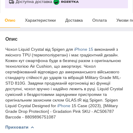
Доступна доставка
Опис
Характеристики
Доставка
Оплата
Умови п
Опис
Чохол Liquid Crystal від Spigen для
iPhone 15
виконаний з
якісного TPU (термополіуретан) і має градієнтний дизайн.
Кожен кут смартфона буде в безпеці разом з оригінальною
технологією Air Cushion, що амортизує. Чохол
сертифікований відповідно до американського військового
стандарту стійкості до ударів та вібрацій Military Grade MIL-
STD 810G. Завдяки продуманій ергономіці всі функції
доступні, чохол зручно і надійно лежить в руці. Liquid Crystal
сумісний з бездротовими зарядними пристроями та
оригінальним захисним склом GLAS.tR від Spigen. Spigen
Liquid Crystal Designed for
iPhone
15 Case (2023), [Military
Grade Drop Protection] - Gradation Pink SKU - ACS06787
Barcode - 8809896751087
Приховати