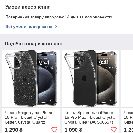
Умови повернення
Повернення товару впродовж 14 днів за домовленістю
Всі умови повернення
Подібні товари компанії
Чохол Spigen для iPhone
Чохол Spigen для iPhone
Чохо
15 Pro - Liquid Crystal
15 Pro Max - Liquid Crystal,
15 P
Glitter, Crystal Quartz
Crystal Clear (ACS06557)
Glitt
(ACS06701)
(AC
1 290
1 090
1 2
₴
₴