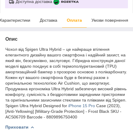
Доступна доставка
Характеристики
Доставка
Оплата
Умови повернення
Опис
Чохол від Spigen Ultra Hybrid – це найкраще втілення
елегантного дизайну вашого смартфона і надійний захист, на
який він, безсумнівно, заслуговує. Гібридна конструкція даної
моделі вдало поєднує в собі термополіуретановий (TPU)
амортизаційний бампер з прозорою основою з полікарбонату.
Кожен кут вашого смартфона буде в безпеці разом з
оригінальною технологією Air Cushion, що амортизує.
Продумана ергономіка Ultra Hybrid забезпечує високий рівень
комфорту, сумісність з бездротовими зарядними пристроями
та оригінальними захисними стеклами та плівками від Spigen.
Spigen Ultra Hybrid Designed for
iPhone 15 Pro
Case (2023),
[Anti-Yellowing] [Military-Grade Protection] - Frost Black SKU -
ACS06709 Barcode - 8809896750400
Приховати