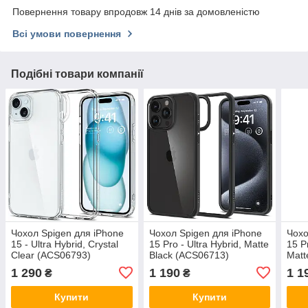
Повернення товару впродовж 14 днів за домовленістю
Всі умови повернення
Подібні товари компанії
Чохол Spigen для iPhone
Чохол Spigen для iPhone
Чохо
15 - Ultra Hybrid, Crystal
15 Pro - Ultra Hybrid, Matte
15 P
Clear (ACS06793)
Black (ACS06713)
Matt
1 290
1 190
1 1
₴
₴
Купити
Купити