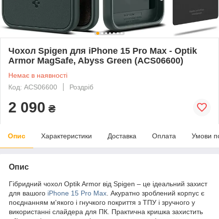
Чохол Spigen для iPhone 15 Pro Max - Optik
Armor MagSafe, Abyss Green (ACS06600)
Немає в наявності
Код: ACS06600
Роздріб
2 090
₴
Опис
Характеристики
Доставка
Оплата
Умови п
Опис
Гібридний чохол Optik Armor від Spigen – це ідеальний захист
для вашого
iPhone 15 Pro Max
. Акуратно зроблений корпус є
поєднанням м'якого і гнучкого покриття з ТПУ і зручного у
використанні слайдера для ПК. Практична кришка захистить