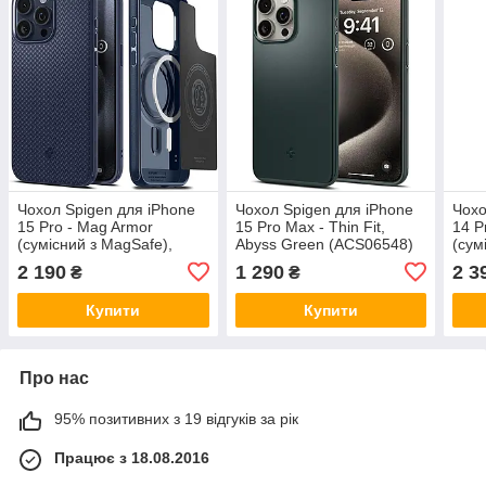
Чохол Spigen для iPhone
Чохол Spigen для iPhone
Чохо
15 Pro - Mag Armor
15 Pro Max - Thin Fit,
14 P
(сумісний з MagSafe),
Abyss Green (ACS06548)
(сум
Navy Blue (ACS06737)
Deep
2 190
1 290
2 3
₴
₴
Купити
Купити
Про нас
95% позитивних з 19 відгуків за рік
Працює з 18.08.2016