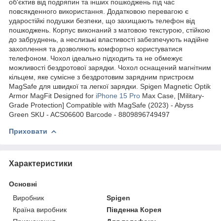
об'єктив від подряпин та інших пошкоджень під час
повсякденного використання. Додатковою перевагою є
ударостійкі подушки безпеки, що захищають телефон від
пошкоджень. Корпус виконаний з матовою текстурою, стійкою
до забруднень, а неслизькі властивості забезпечують надійне
захоплення та дозволяють комфортно користуватися
телефоном. Чохол ідеально підходить та не обмежує
можливості бездротової зарядки. Чохол оснащений магнітним
кільцем, яке сумісне з бездротовим зарядним пристроєм
MagSafe для швидкої та легкої зарядки. Spigen Magnetic Optik
Armor MagFit Designed for
iPhone 15 Pro
Max Case, [Military-
Grade Protection] Compatible with MagSafe (2023) - Abyss
Green SKU - ACS06600 Barcode - 8809896749497
Приховати
Характеристики
Основні
Виробник
Spigen
Країна виробник
Південна Корея