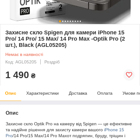
Захисне скло Spigen для камери iPhone 15
Pro/ 14 Pro/ 15 Max/ 14 Pro Max -Optik Pro (2
шт.), Black (AGL05205)
Немає в наявності
Код: AGL05205
Роздріб
1 490
₴
Опис
Характеристики
Доставка
Оплата
Умови п
Опис
Захисне скло Optik Pro на камеру від Spigen — це ефективне
та надійне рішення для захисту камери вашого
iPhone 15
Pro
/14 Pro/15 Max/14 Pro Maxот подряпин, бруду, тріщин і