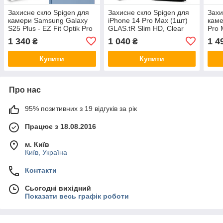
Захисне скло Spigen для
Захисне скло Spigen для
Захи
камери Samsung Galaxy
iPhone 14 Pro Max (1шт)
каме
S25 Plus - EZ Fit Optik Pro
GLAS.tR Slim HD, Clear
Pro 
HD (2шт), Black
(AGL05210)
Lens
1 340
1 040
1 4
₴
₴
(AGL09088)
(AG
Купити
Купити
Про нас
95% позитивних з 19 відгуків за рік
Працює з 18.08.2016
м. Київ
Київ, Україна
Контакти
Сьогодні вихідний
Показати весь графік роботи