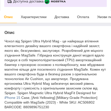
Доступна доставка
Опис
Характеристики
Доставка
Оплата
Умови п
Опис
Чохол від Spigen Ultra Hybrid Mag - це найкраще втілення
елегантного дизайну вашого смартфона і надійний захист,
якого він, безсумнівно, заслуговує. Розроблений для міцного
з'єднання MagSafe. Гібридна конструкція даної моделі вдало
поєднує в собі термополіуретановий (TPU) амортизаційний
бампер з прозорою основою з полікарбонату, має вбудоване
магнітне кільце для посиленого з'єднання MagSafe. Кожен кут
вашого смартфона буде в безпеці разом з оригінальною
технологією Air Cushion, що амортизує. Продумана
ергономіка Ultra Hybrid Mag забезпечує високий рівень
комфорту і сумісність з оригінальним захисним склом від
Spigen. Spigen Magnetic Ultra Hybrid MagFit Designed for
iPhone 15
Case, [Anti-Yellowing] [Military-Grade Protection]
Compatible with MagSafe (2023) - White SKU: ACS06802
BARCODE: 8809896751230