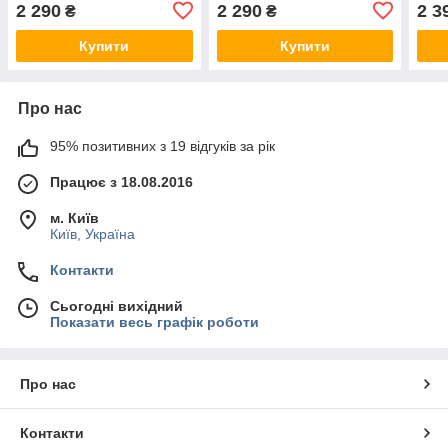
(ACS04902)
(Пошкоджена упаковка),
(AC
2 290
2 290
2 3
₴
₴
White (ACS04902)
Купити
Купити
Про нас
95% позитивних з 19 відгуків за рік
Працює з 18.08.2016
м. Київ
Київ, Україна
Контакти
Сьогодні вихідний
Показати весь графік роботи
Про нас
Контакти