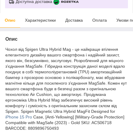
Доступна доставка
Опис
Характеристики
Доставка
Оплата
Умови п
Опис
Чохол від Spigen Ultra Hybrid Mag - це найкраще втілення
елегантного дизайну вашого смартфона і надійний захист,
якого він, безсумнівно, заслуговує. Розроблений для міцного
з'єднання MagSafe. Гібридна конструкція даної моделі вдало
поєднує в собі термополіуретановий (TPU) амортизаційний
бампер з прозорою основою з полікарбонату, має вбудоване
магнітне кільце для посиленого з'єднання MagSafe. Кожен кут
вашого смартфона буде в безпеці разом з оригінальною
технологією Air Cushion, що амортизує. Продумана
ергономіка Ultra Hybrid Mag забезпечує високий рівень
комфорту і сумісність з оригінальним захисним склом від
Spigen. Spigen Magnetic Ultra Hybrid MagFit Designed for
iPhone 15 Pro
Case, [Anti-Yellowing] [Military-Grade Protection]
Compatible with MagSafe (2023) - Gold SKU: ACS06718
BARCODE: 8809896750493