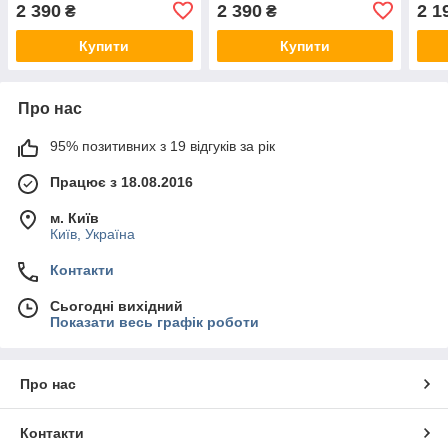
(ACS02625)
(ACS05586)
(AC
2 390
2 390
2 1
₴
₴
Купити
Купити
Про нас
95% позитивних з 19 відгуків за рік
Працює з 18.08.2016
м. Київ
Київ, Україна
Контакти
Сьогодні вихідний
Показати весь графік роботи
Про нас
Контакти