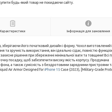
 купити будь-який товар не покидаючи сайту.
Характеристики
Інформація для замовлення
н, зберігаючи його початковий дизайн і форму. Чохол виготовлений 
ня та зручність використання, він ідеально сідає, повністю функці
не захисне рішення при збереженні мінімальної ваги та товщини! Всі
точну посадку, щоб забезпечити високу якість корпусу. Продумана
фона, а також сумісність з бездротовими зарядними пристроями т
quid Air Armor Designed for
iPhone 15
Case (2023), [Military-Grade Prote