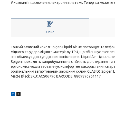
У компанії підключені електронні платежі. Тепер ви можете
Опис
Тонкий захисний чохол Spigen Liquid Air не потовщує телефо
міцного та удароміцного матеріалу TPU, що збільшує зчеплен
і не обмежує доступ до зовнішніх портів. Liquid Air – ідеаль
Spigen проходять випробування на стійкість до стирання та 
ергономіка чохла забезпечує комфортне використання смарт
оригінальним загартованим захисним склом GLAS.tR. Spigen Li
Matte Black SKU: ACS06790 BARCODE: 8809896751117