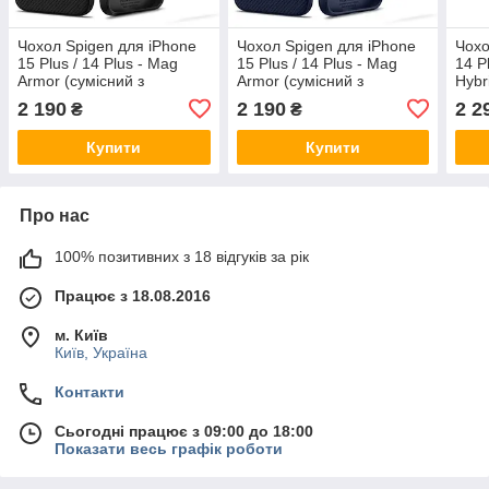
Чохол Spigen для iPhone
Чохол Spigen для iPhone
Чохо
15 Plus / 14 Plus - Mag
15 Plus / 14 Plus - Mag
14 Pl
Armor (сумісний з
Armor (сумісний з
Hybr
MagSafe), Matte Black
MagSafe), Navy Blue
(AC
2 190
2 190
2 2
₴
₴
(ACS04918)
(ACS04919)
Купити
Купити
Про нас
100% позитивних з 18 відгуків за рік
Працює з 18.08.2016
м. Київ
Київ, Україна
Контакти
Сьогодні працює з 09:00 до 18:00
Показати весь графік роботи