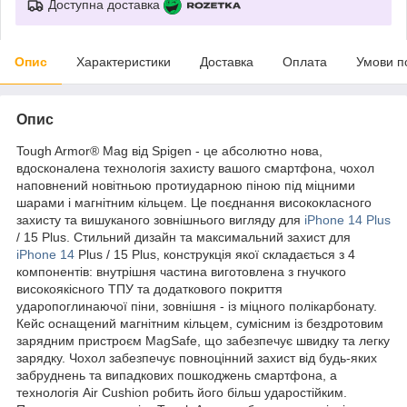
Доступна доставка
Опис
Характеристики
Доставка
Оплата
Умови п
Опис
Tough Armor® Mag від Spigen - це абсолютно нова,
вдосконалена технологія захисту вашого смартфона, чохол
наповнений новітньою протиударною піною під міцними
шарами і магнітним кільцем. Це поєднання висококласного
захисту та вишуканого зовнішнього вигляду для
iPhone 14 Plus
/ 15 Plus. Стильний дизайн та максимальний захист для
iPhone 14
Plus / 15 Plus, конструкція якої складається з 4
компонентів: внутрішня частина виготовлена з гнучкого
високоякісного ТПУ та додаткового покриття
ударопоглинаючої піни, зовнішня - із міцного полікарбонату.
Кейс оснащений магнітним кільцем, сумісним із бездротовим
зарядним пристроєм MagSafe, що забезпечує швидку та легку
зарядку. Чохол забезпечує повноцінний захист від будь-яких
забруднень та випадкових пошкоджень смартфона, а
технологія Air Cushion робить його більш ударостійким.