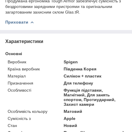
Продумана ергономіка Tough Armor забезпечує сумісність з
бездротовими зарядними пристроями та оригінальним
загартованим захисним склом Glas.tR.
Приховати
Характеристики
Основні
Виробник
Spigen
Країна виробник
Південна Корея
Матеріал
Силікон + пластик
Призначення
Для телефону
Особливості
Функція підставки,
Магнітний, Для занять
спортом, Протиударний,
Захист камери
Особливість кольору
Матовий
Сумісність з
Apple
Стан
Новий