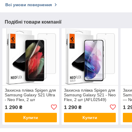
Всі умови повернення
Подібні товари компанії
Захисна плівка Spigen для
Захисна плівка Spigen для
Захи
Samsung Galaxy S21 Ultra
Samsung Galaxy S21 - Neo
Sams
- Neo Flex, 2 шт
Flex, 2 шт (AFL02549)
— Ne
(AFL02533)
(AFL
1 290
1 290
1 2
₴
₴
Купити
Купити