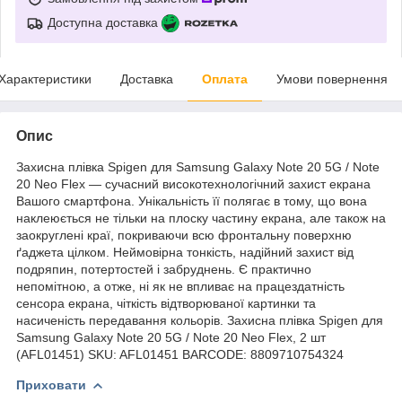
Доступна доставка
Характеристики
Доставка
Оплата
Умови повернення
Опис
Захисна плівка Spigen для Samsung Galaxy Note 20 5G / Note
20 Neo Flex — сучасний високотехнологічний захист екрана
Вашого смартфона. Унікальність її полягає в тому, що вона
наклеюється не тільки на плоску частину екрана, але також на
заокруглені краї, покриваючи всю фронтальну поверхню
ґаджета цілком. Неймовірна тонкість, надійний захист від
подряпин, потертостей і забруднень. Є практично
непомітною, а отже, ні як не впливає на працездатність
сенсора екрана, чіткість відтворюваної картинки та
насиченість передавання кольорів. Захисна плівка Spigen для
Samsung Galaxy Note 20 5G / Note 20 Neo Flex, 2 шт
(AFL01451) SKU: AFL01451 BARCODE: 8809710754324
Приховати