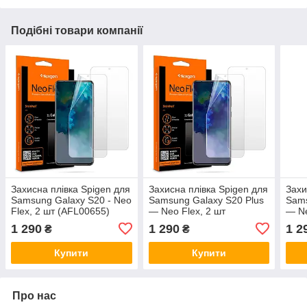
Подібні товари компанії
Захисна плівка Spigen для
Захисна плівка Spigen для
Захи
Samsung Galaxy S20 - Neo
Samsung Galaxy S20 Plus
Sams
Flex, 2 шт (AFL00655)
— Neo Flex, 2 шт
— Ne
(AFL00644)
(AFL
1 290
1 290
1 2
₴
₴
Купити
Купити
Про нас