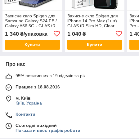
Захисне скло Spigen для
Захисне скло Spigen для
Захи
Samsung Galaxy S24 FE /
iPhone 14 Pro Max (1шт)
iPho
Galaxy A56 5G - GLAS.tR
GLAS.tR Slim HD, Clear
Pro 
EZ FIT HD (2 шт), Clear
(AGL05210)
Priv
1 340
1 040
1 4
₴/упаковка
₴
(AGL08729)
Купити
Купити
Про нас
95% позитивних з 19 відгуків за рік
Працює з 18.08.2016
м. Київ
Київ, Україна
Контакти
Сьогодні вихідний
Показати весь графік роботи