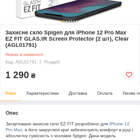
Захисне скло Spigen для iPhone 12 Pro Max
EZ FIT GLAS.tR Screen Protector (2 шт), Clear
(AGL01791)
Немає в наявності
Код: AGL01791
Роздріб
1 290
₴
Опис
Характеристики
Доставка
Оплата
Умови п
Опис
Загартоване захисне скло EZ FIT розроблено для
iPhone 12
Pro Max
, а його закруглені краї забезпечують комфорт в руці і
абсолютну сумісність з чохлами Spigen. Дана модель