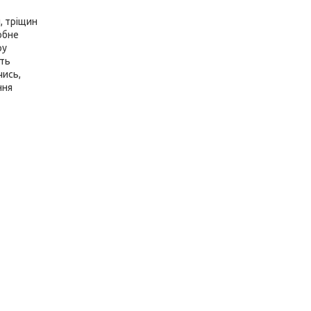
, тріщин
фобне
ру
сть
чись,
ння