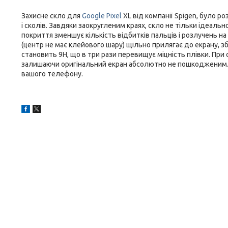
Захисне скло для
Google Pixel
XL від компанії Spigen, було 
і сколів. Завдяки заокругленим краях, скло не тільки ідеальн
покриття зменшує кількість відбитків пальців і розлучень н
(центр не має клейового шару) щільно прилягає до екрану, збе
становить 9Н, що в три рази перевищує міцність плівки. При
залишаючи оригінальний екран абсолютно не пошкодженим. 
вашого телефону.