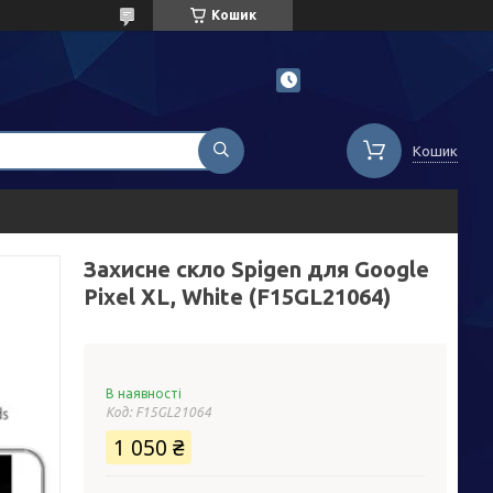
Кошик
Кошик
Захисне скло Spigen для Google
Pixel XL, White (F15GL21064)
В наявності
Код:
F15GL21064
1 050 ₴