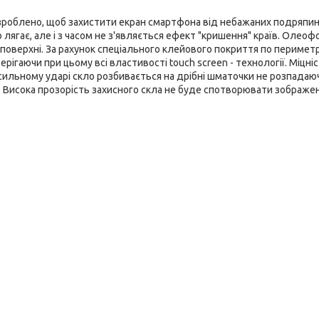
розроблено, щоб захистити екран смартфона від небажаних подряпин
о лягає, але і з часом не з'являється ефект "кришення" країв. Олео
а поверхні. За рахунок спеціального клейового покриття по перимет
рігаючи при цьому всі властивості touch screen - технології. Міцні
 сильному ударі скло розбивається на дрібні шматочки не розпадаю
Висока прозорість захисного скла не буде спотворювати зображе