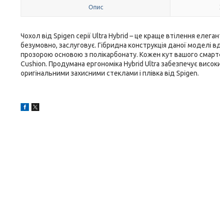
Опис
Чохол від Spigen серії Ultra Hybrid – це краще втілення еле
безумовно, заслуговує. Гібридна конструкція даної моделі 
прозорою основою з полікарбонату. Кожен кут вашого смарт
Cushion. Продумана ергономіка Hybrid Ultra забезпечує висо
оригінальними захисними стеклами і плівка від Spigen.