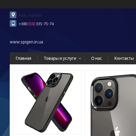
Київ, Україна
+380
(50)
335-75-74
www.spigen.in.ua
Главная
Товары и услуги
О нас
Контакты