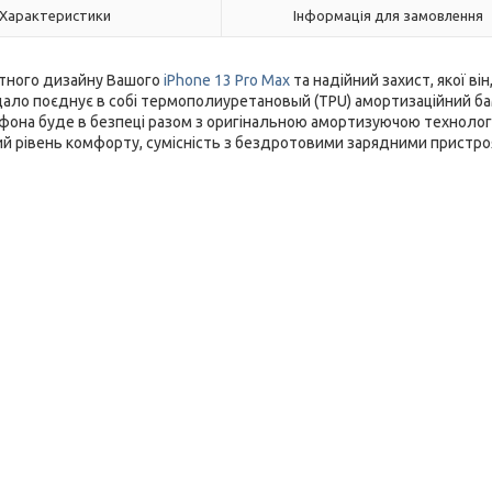
Характеристики
Інформація для замовлення
гантного дизайну Вашого
iPhone 13 Pro Max
та надійний захист, якої він
вдало поєднує в собі термополиуретановый (TPU) амортизаційний б
фона буде в безпеці разом з оригінальною амортизуючою технологі
кий рівень комфорту, сумісність з бездротовими зарядними пристро